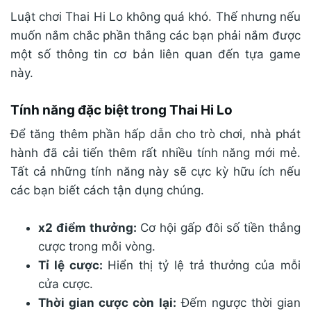
Luật chơi Thai Hi Lo không quá khó. Thế nhưng nếu
muốn nắm chắc phần thắng các bạn phải nắm được
một số thông tin cơ bản liên quan đến tựa game
này.
Tính năng đặc biệt trong Thai Hi Lo
Để tăng thêm phần hấp dẫn cho trò chơi, nhà phát
hành đã cải tiến thêm rất nhiều tính năng mới mẻ.
Tất cả những tính năng này sẽ cực kỳ hữu ích nếu
các bạn biết cách tận dụng chúng.
x2 điểm thưởng:
Cơ hội gấp đôi số tiền thắng
cược trong mỗi vòng.
Tỉ lệ cược:
Hiển thị tỷ lệ trả thưởng của mỗi
cửa cược.
Thời gian cược còn lại:
Đếm ngược thời gian