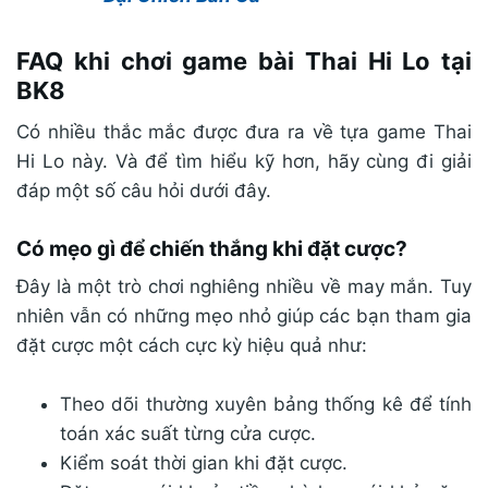
FAQ khi chơi game bài Thai Hi Lo tại
BK8
Có nhiều thắc mắc được đưa ra về tựa game Thai
Hi Lo này. Và để tìm hiểu kỹ hơn, hãy cùng đi giải
đáp một số câu hỏi dưới đây.
Có mẹo gì để chiến thắng khi đặt cược?
Đây là một trò chơi nghiêng nhiều về may mắn. Tuy
nhiên vẫn có những mẹo nhỏ giúp các bạn tham gia
đặt cược một cách cực kỳ hiệu quả như:
Theo dõi thường xuyên bảng thống kê để tính
toán xác suất từng cửa cược.
Kiểm soát thời gian khi đặt cược.