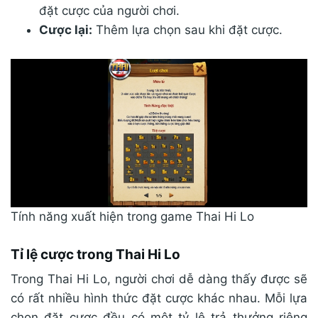
đặt cược của người chơi.
Cược lại:
Thêm lựa chọn sau khi đặt cược.
Tính năng xuất hiện trong game Thai Hi Lo
Tỉ lệ cược trong Thai Hi Lo
Trong Thai Hi Lo, người chơi dễ dàng thấy được sẽ
có rất nhiều hình thức đặt cược khác nhau. Mỗi lựa
chọn đặt cược đều có một tỷ lệ trả thưởng riêng