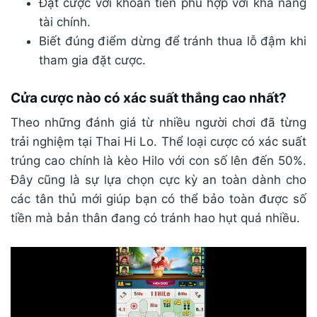
Đặt cược với khoản tiền phù hợp với khả năng
tài chính.
Biết đúng điểm dừng để tránh thua lỗ đậm khi
tham gia đặt cược.
Cửa cược nào có xác suất thắng cao nhất?
Theo những đánh giá từ nhiều người chơi đã từng
trải nghiệm tại Thai Hi Lo. Thể loại cược có xác suất
trúng cao chính là kèo Hilo với con số lên đến 50%.
Đây cũng là sự lựa chọn cực kỳ an toàn dành cho
các tân thủ mới giúp bạn có thể bảo toàn được số
tiền mà bản thân đang có tránh hao hụt quá nhiều.