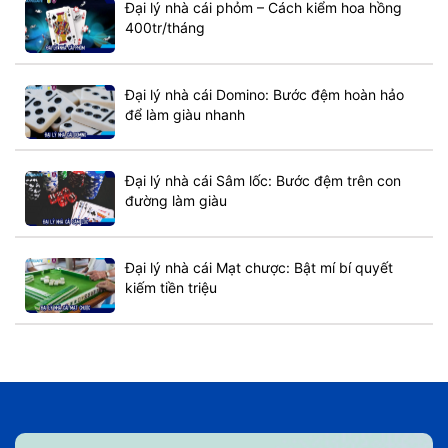
Đại lý nhà cái phỏm – Cách kiểm hoa hồng
400tr/tháng
Đại lý nhà cái Domino: Bước đệm hoàn hảo
để làm giàu nhanh
Đại lý nhà cái Sâm lốc: Bước đệm trên con
đường làm giàu
Đại lý nhà cái Mạt chược: Bật mí bí quyết
kiếm tiền triệu