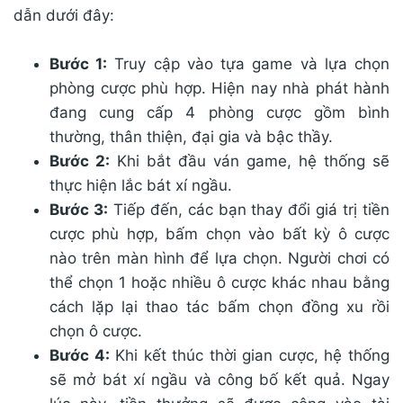
dẫn dưới đây:
Bước 1:
Truy cập vào tựa game và lựa chọn
phòng cược phù hợp. Hiện nay nhà phát hành
đang cung cấp 4 phòng cược gồm bình
thường, thân thiện, đại gia và bậc thầy.
Bước 2:
Khi bắt đầu ván game, hệ thống sẽ
thực hiện lắc bát xí ngầu.
Bước 3:
Tiếp đến, các bạn thay đổi giá trị tiền
cược phù hợp, bấm chọn vào bất kỳ ô cược
nào trên màn hình để lựa chọn. Người chơi có
thể chọn 1 hoặc nhiều ô cược khác nhau bằng
cách lặp lại thao tác bấm chọn đồng xu rồi
chọn ô cược.
Bước 4:
Khi kết thúc thời gian cược, hệ thống
sẽ mở bát xí ngầu và công bố kết quả. Ngay