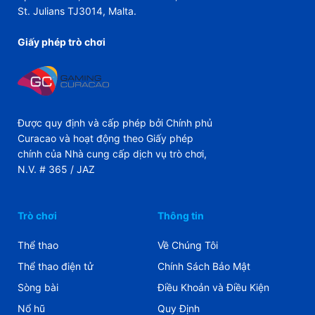
St. Julians TJ3014, Malta.
Giấy phép trò chơi
Được quy định và cấp phép bởi Chính phủ
Curacao và hoạt động theo Giấy phép
chính của Nhà cung cấp dịch vụ trò chơi,
N.V. # 365 / JAZ
Trò chơi
Thông tin
Thể thao
Về Chúng Tôi
Thể thao điện tử
Chính Sách Bảo Mật
Sòng bài
Điều Khoản và Điều Kiện
Nổ hũ
Quy Định