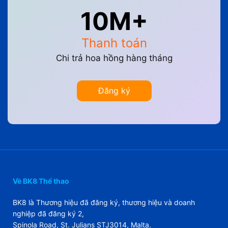
10M+
Thanh toán
Chi trả hoa hồng hàng tháng
Đăng ký
Về BK8 Thể thao
BK8 là Thương hiệu đã đăng ký, thương hiệu và doanh
nghiệp đã đăng ký 2,
Spinola Road, St. Julians STJ3014, Malta.