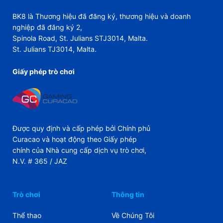
BK8 là Thương hiệu đã đăng ký, thương hiệu và doanh
nghiệp đã đăng ký 2,
Spinola Road, St. Julians STJ3014, Malta.
St. Julians TJ3014, Malta.
Giấy phép trò chơi
Được quy định và cấp phép bởi Chính phủ
Curacao và hoạt động theo Giấy phép
chính của Nhà cung cấp dịch vụ trò chơi,
N.V. # 365 / JAZ
Trò chơi
Thông tin
Thể thao
Về Chúng Tôi