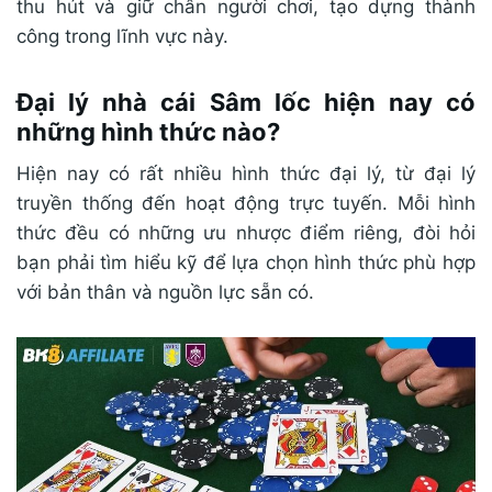
thu hút và giữ chân người chơi, tạo dựng thành
công trong lĩnh vực này.
Đại lý nhà cái Sâm lốc hiện nay có
những hình thức nào?
Hiện nay có rất nhiều hình thức đại lý, từ đại lý
truyền thống đến hoạt động trực tuyến. Mỗi hình
thức đều có những ưu nhược điểm riêng, đòi hỏi
bạn phải tìm hiểu kỹ để lựa chọn hình thức phù hợp
với bản thân và nguồn lực sẵn có.