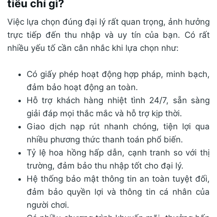
tiêu chí gì?
Việc lựa chọn đúng đại lý rất quan trọng, ảnh hưởng
trực tiếp đến thu nhập và uy tín của bạn. Có rất
nhiều yếu tố cần cân nhắc khi lựa chọn như:
Có giấy phép hoạt động hợp pháp, minh bạch,
đảm bảo hoạt động an toàn.
Hỗ trợ khách hàng nhiệt tình 24/7, sẵn sàng
giải đáp mọi thắc mắc và hỗ trợ kịp thời.
Giao dịch nạp rút nhanh chóng, tiện lợi qua
nhiều phương thức thanh toán phổ biến.
Tỷ lệ hoa hồng hấp dẫn, cạnh tranh so với thị
trường, đảm bảo thu nhập tốt cho đại lý.
Hệ thống bảo mật thông tin an toàn tuyệt đối,
đảm bảo quyền lợi và thông tin cá nhân của
người chơi.