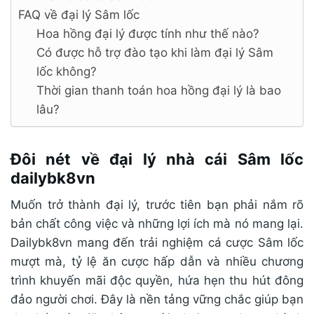
FAQ về đại lý Sâm lốc
Hoa hồng đại lý được tính như thế nào?
Có được hỗ trợ đào tạo khi làm đại lý Sâm
lốc không?
Thời gian thanh toán hoa hồng đại lý là bao
lâu?
Đôi nét về đại lý nhà cái Sâm lốc
dailybk8vn
Muốn trở thành đại lý, trước tiên bạn phải nắm rõ
bản chất công việc và những lợi ích mà nó mang lại.
Dailybk8vn mang đến trải nghiệm cá cược Sâm lốc
mượt mà, tỷ lệ ăn cược hấp dẫn và nhiều chương
trình khuyến mãi độc quyền, hứa hẹn thu hút đông
đảo người chơi. Đây là nền tảng vững chắc giúp bạn