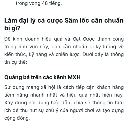
trong vòng 48 tiếng.
Làm đại lý cá cược Sâm lốc cần chuẩn
bị gì?
Để kinh doanh hiệu quả và đạt được thành công
trong lĩnh vực này, bạn cần chuẩn bị kỹ lưỡng về
kiến thức, kỹ năng và chiến lược. Dưới đây là thông
tin cụ thể:
Quảng bá trên các kênh MXH
Sử dụng mạng xã hội là cách tiếp cận khách hàng
tiềm năng nhanh nhất và hiệu quả nhất hiện nay.
Xây dựng nội dung hấp dẫn, chia sẻ thông tin hữu
ích để thu hút sự chú ý của người chơi và tạo dựng
cộng đồng.