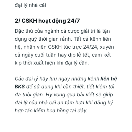
đại lý nhà cái
2/ CSKH hoạt động 24/7
Đặc thù của ngành cá cược giải trí là tận
dụng quỹ thời gian rảnh. Tất cả kênh liên
hệ, nhân viên CSKH túc trực 24/24, xuyên
cả ngày cuối tuần hay dịp lễ tết, cam kết
kịp thời xuất hiện khi đại lý cần.
Các đại lý hãy lưu ngay những kênh
liên hệ
BK8
để sử dụng khi cần thiết, tiết kiệm tối
đa thời gian. Hy vọng qua bài viết sẽ giúp
đại lý của nhà cái an tâm hơn khi đăng ký
hợp tác kiếm hoa hồng tại đây.