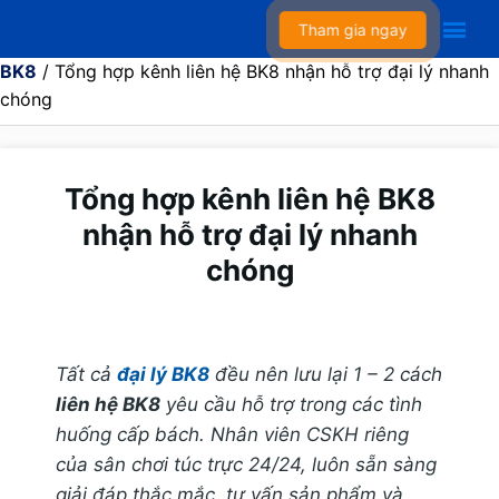
Nhảy
Tìm
Tham gia ngay
đến
kiếm
BK8
/
Tổng hợp kênh liên hệ BK8 nhận hỗ trợ đại lý nhanh
nội
cho:
chóng
dung
Tổng hợp kênh liên hệ BK8
nhận hỗ trợ đại lý nhanh
chóng
Tất cả
đại lý BK8
đều nên lưu lại 1 – 2 cách
liên hệ BK8
yêu cầu hỗ trợ trong các tình
huống cấp bách. Nhân viên CSKH riêng
của sân chơi túc trực 24/24, luôn sẵn sàng
giải đáp thắc mắc, tư vấn sản phẩm và