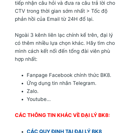
tiếp nhận câu hỏi và đưa ra câu trả lời cho
CTV trong thời gian sớm nhất > Tốc độ
phản hồi của Email từ 24H đổ lại.
Ngoài 3 kênh liên lạc chính kể trên, đại lý
có thêm nhiều lựa chọn khác. Hãy tìm cho
mình cách kết nối đến tổng đài viên phù
hợp nhất:
Fanpage Facebook chính thức BK8.
Ứng dụng tin nhắn Telegram.
Zalo.
Youtube…
CÁC THÔNG TIN KHÁC VỀ ĐẠI LÝ BK8:
CÁC QUY ĐỊNH TẠI ĐẠI LÝ BK8