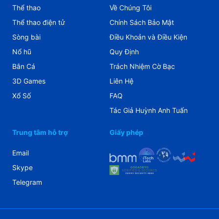
Thể thao
Về Chúng Tôi
Thể thao điện tử
Chính Sách Bảo Mật
Sòng bài
Điều Khoản và Điều Kiện
Nổ hũ
Quy Định
Bắn Cá
Trách Nhiệm Cờ Bạc
3D Games
Liên Hệ
Xổ Số
FAQ
Tác Giả Huỳnh Anh Tuấn
Trung tâm hỗ trợ
Giấy phép
Email
Skype
Telegram