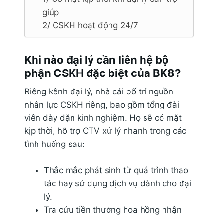
giúp
2/ CSKH hoạt động 24/7
Khi nào đại lý cần liên hệ bộ
phận CSKH đặc biệt của BK8?
Riêng kênh đại lý, nhà cái bố trí nguồn
nhân lực CSKH riêng, bao gồm tổng đài
viên dày dặn kinh nghiệm. Họ sẽ có mặt
kịp thời, hỗ trợ CTV xử lý nhanh trong các
tình huống sau:
Thắc mắc phát sinh từ quá trình thao
tác hay sử dụng dịch vụ dành cho đại
lý.
Tra cứu tiền thưởng hoa hồng nhận