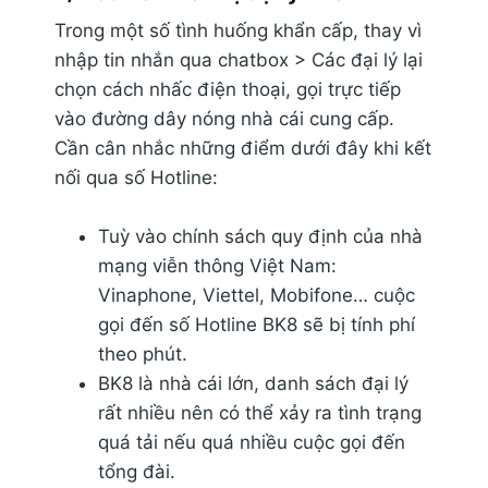
Trong một số tình huống khẩn cấp, thay vì
nhập tin nhắn qua chatbox > Các đại lý lại
chọn cách nhấc điện thoại, gọi trực tiếp
vào đường dây nóng nhà cái cung cấp.
Cần cân nhắc những điểm dưới đây khi kết
nối qua số Hotline:
Tuỳ vào chính sách quy định của nhà
mạng viễn thông Việt Nam:
Vinaphone, Viettel, Mobifone… cuộc
gọi đến số Hotline BK8 sẽ bị tính phí
theo phút.
BK8 là nhà cái lớn, danh sách đại lý
rất nhiều nên có thể xảy ra tình trạng
quá tải nếu quá nhiều cuộc gọi đến
tổng đài.