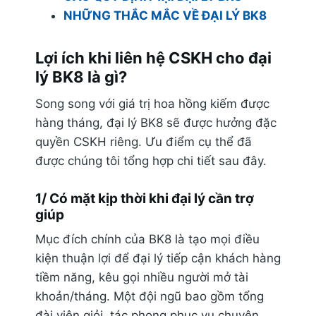
NHỮNG THẮC MẮC VỀ ĐẠI LÝ BK8
Lợi ích khi liên hệ CSKH cho đại
lý BK8 là gì?
Song song với giá trị hoa hồng kiếm được
hàng tháng, đại lý BK8 sẽ được hưởng đặc
quyền CSKH riêng. Ưu điểm cụ thể đã
được chúng tôi tổng hợp chi tiết sau đây.
1/ Có mặt kịp thời khi đại lý cần trợ
giúp
Mục đích chính của BK8 là tạo mọi điều
kiện thuận lợi để đại lý tiếp cận khách hàng
tiềm năng, kêu gọi nhiều người mở tài
khoản/tháng. Một đội ngũ bao gồm tổng
đài viên giỏi, tác phong phục vụ chuyên