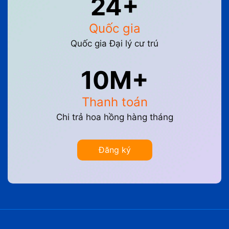
24+
Quốc gia
Quốc gia Đại lý cư trú
10M+
Thanh toán
Chi trả hoa hồng hàng tháng
Đăng ký