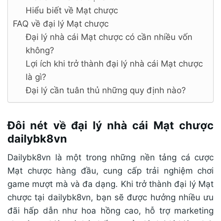
Hiểu biết về Mạt chược
FAQ về đại lý Mạt chược
Đại lý nhà cái Mạt chược có cần nhiều vốn
không?
Lợi ích khi trở thành đại lý nhà cái Mạt chược
là gì?
Đại lý cần tuân thủ những quy định nào?
Đôi nét về đại lý nhà cái Mạt chược
dailybk8vn
Dailybk8vn là một trong những nền tảng cá cược
Mạt chược hàng đầu, cung cấp trải nghiệm chơi
game mượt mà và đa dạng. Khi trở thành đại lý Mạt
chược tại dailybk8vn, bạn sẽ được hưởng nhiều ưu
đãi hấp dẫn như hoa hồng cao, hỗ trợ marketing