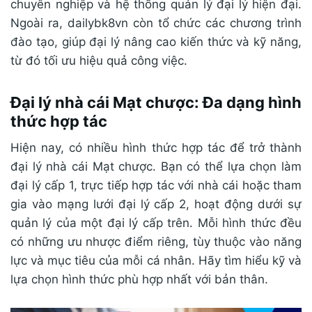
chuyên nghiệp và hệ thống quản lý đại lý hiện đại.
Ngoài ra, dailybk8vn còn tổ chức các chương trình
đào tạo, giúp đại lý nâng cao kiến thức và kỹ năng,
từ đó tối ưu hiệu quả công việc.
Đại lý nhà cái Mạt chược: Đa dạng hình
thức hợp tác
Hiện nay, có nhiều hình thức hợp tác để trở thành
đại lý nhà cái Mạt chược. Bạn có thể lựa chọn làm
đại lý cấp 1, trực tiếp hợp tác với nhà cái hoặc tham
gia vào mạng lưới đại lý cấp 2, hoạt động dưới sự
quản lý của một đại lý cấp trên. Mỗi hình thức đều
có những ưu nhược điểm riêng, tùy thuộc vào năng
lực và mục tiêu của mỗi cá nhân. Hãy tìm hiểu kỹ và
lựa chọn hình thức phù hợp nhất với bản thân.