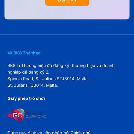
Về BK8 Thể thao
BK8 là Thương hiệu đã đăng ký, thương hiệu và doanh
nghiệp đã đăng ký 2,
Spinola Road, St. Julians STJ3014, Malta.
St. Julians TJ3014, Malta.
Giấy phép trò chơi
Được quy định và cấp phép bởi Chính phủ