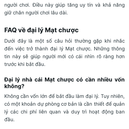
người chơi. Điều này giúp tăng uy tín và khả năng
giữ chân người chơi lâu dài.
FAQ về đại lý Mạt chược
Dưới đây là một số câu hỏi thường gặp khi nhắc
đến việc trở thành đại lý Mạt chược. Những thông
tin này sẽ giúp người mới có cái nhìn rõ ràng hơn
trước khi bắt đầu.
Đại lý nhà cái Mạt chược có cần nhiều vốn
không?
Không cần vốn lớn để bắt đầu làm đại lý. Tuy nhiên,
có một khoản dự phòng cơ bản là cần thiết để quản
lý các chi phí liên quan và duy trì hoạt động ban
đầu.