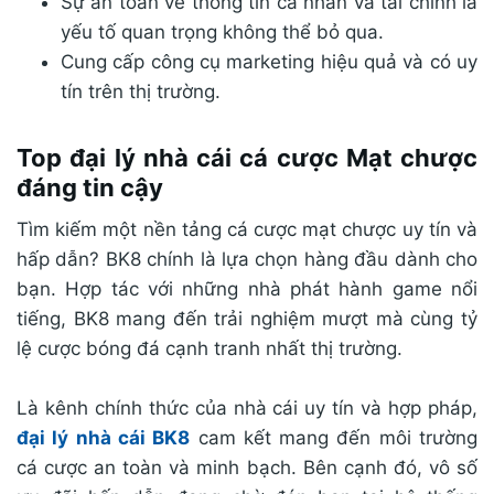
Sự an toàn về thông tin cá nhân và tài chính là
yếu tố quan trọng không thể bỏ qua.
Cung cấp công cụ marketing hiệu quả và có uy
tín trên thị trường.
Top đại lý nhà cái cá cược Mạt chược
đáng tin cậy
Tìm kiếm một nền tảng cá cược mạt chược uy tín và
hấp dẫn? BK8 chính là lựa chọn hàng đầu dành cho
bạn. Hợp tác với những nhà phát hành game nổi
tiếng, BK8 mang đến trải nghiệm mượt mà cùng tỷ
lệ cược bóng đá cạnh tranh nhất thị trường.
Là kênh chính thức của nhà cái uy tín và hợp pháp,
đại lý nhà cái BK8
cam kết mang đến môi trường
cá cược an toàn và minh bạch. Bên cạnh đó, vô số