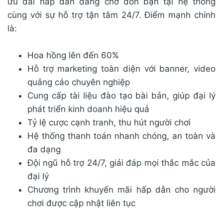
ưu đãi hấp dẫn đang chờ đón bạn tại hệ thống
cùng với sự hỗ trợ tận tâm 24/7. Điểm mạnh chính
là:
Hoa hồng lên đến 60%
Hỗ trợ marketing toàn diện với banner, video
quảng cáo chuyên nghiệp
Cung cấp tài liệu đào tạo bài bản, giúp đại lý
phát triển kinh doanh hiệu quả
Tỷ lệ cược cạnh tranh, thu hút người chơi
Hệ thống thanh toán nhanh chóng, an toàn và
đa dạng
Đội ngũ hỗ trợ 24/7, giải đáp mọi thắc mắc của
đại lý
Chương trình khuyến mãi hấp dẫn cho người
chơi được cập nhật liên tục