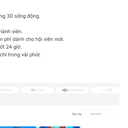
ứng 3D sống động.
hành viên.
n phí dành cho hội viên mới.
ốt 24 giờ.
hỉ trong vài phút.