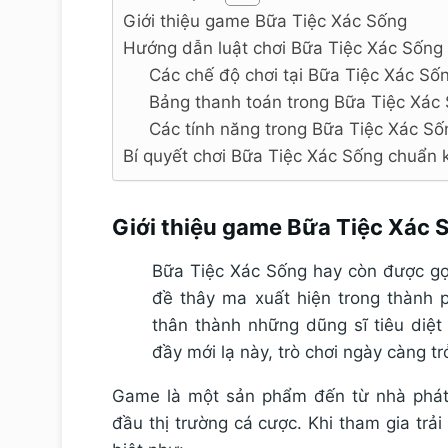
Giới thiệu game Bữa Tiệc Xác Sống
Hướng dẫn luật chơi Bữa Tiệc Xác Sống c
Các chế độ chơi tại Bữa Tiệc Xác Số
Bảng thanh toán trong Bữa Tiệc Xác
Các tính năng trong Bữa Tiệc Xác Số
Bí quyết chơi Bữa Tiệc Xác Sống chuẩn 
Giới thiệu game Bữa Tiệc Xác 
Bữa Tiệc Xác Sống hay còn được gọi
đề thây ma xuất hiện trong thành 
thân thành những dũng sĩ tiêu diệt
đầy mới lạ này, trò chơi ngày càng tr
Game là một sản phẩm đến từ nhà phát
đầu thị trường cá cược. Khi tham gia trả