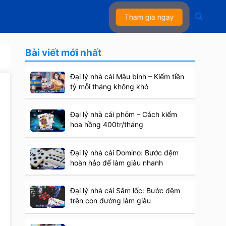
Tham gia ngay
Bài viết mới nhất
Đại lý nhà cái Mậu binh – Kiếm tiền
tỷ mỗi tháng không khó
Đại lý nhà cái phỏm – Cách kiểm
hoa hồng 400tr/tháng
Đại lý nhà cái Domino: Bước đệm
hoàn hảo để làm giàu nhanh
Đại lý nhà cái Sâm lốc: Bước đệm
trên con đường làm giàu