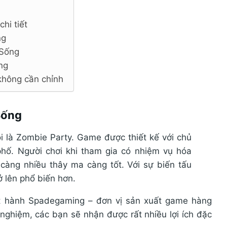
hi tiết
ng
 Sống
ng
không cần chỉnh
Sống
 là Zombie Party. Game được thiết kế với chủ
phố. Người chơi khi tham gia có nhiệm vụ hóa
 càng nhiều thây ma càng tốt. Với sự biến tấu
ở lên phổ biến hơn.
 hành Spadegaming – đơn vị sản xuất game hàng
i nghiệm, các bạn sẽ nhận được rất nhiều lợi ích đặc