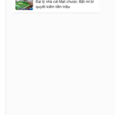
Đại lý nhà cái Mạt chược: Bật mí bí
quyết kiếm tiền triệu