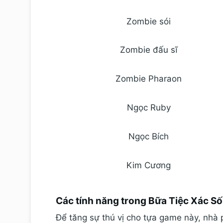
Zombie sói
Zombie đấu sĩ
Zombie Pharaon
Ngọc Ruby
Ngọc Bích
Kim Cương
Các tính năng trong Bữa Tiệc Xác S
Để tăng sự thú vị cho tựa game này, nhà 