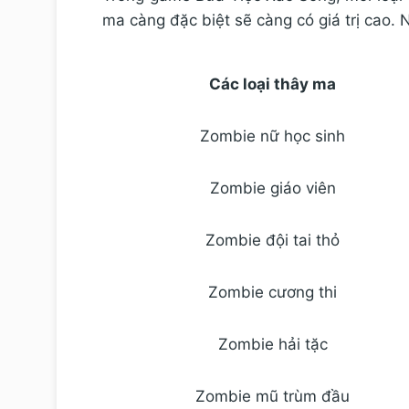
ma càng đặc biệt sẽ càng có giá trị cao. 
Các loại thây ma
Zombie nữ học sinh
Zombie giáo viên
Zombie đội tai thỏ
Zombie cương thi
Zombie hải tặc
Zombie mũ trùm đầu