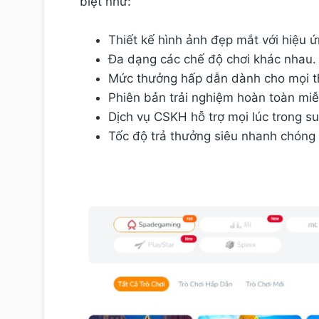
biệt như:
Thiết kế hình ảnh đẹp mắt với hiệu 
Đa dạng các chế độ chơi khác nhau.
Mức thưởng hấp dẫn dành cho mọi t
Phiên bản trải nghiệm hoàn toàn miễ
Dịch vụ CSKH hỗ trợ mọi lúc trong su
Tốc độ trả thưởng siêu nhanh chóng c