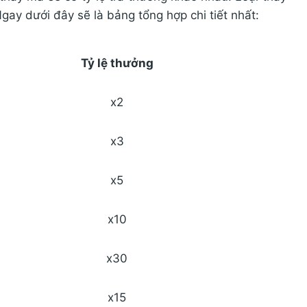
Ngay dưới đây sẽ là bảng tổng hợp chi tiết nhất:
Tỷ lệ thưởng
x2
x3
x5
x10
x30
x15