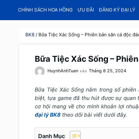
Nhảy
Tìm
CHÍNH SÁCH HOA HỒNG
ƯU ĐÃI
ĐĂNG KÝ ĐẠI LÝ
đến
kiếm
nội
cho:
dung
BK8
/
Bữa Tiệc Xác Sống – Phiên bản săn cá độc đá
Bữa Tiệc Xác Sống – Phiên
HuynhAnhTuan
Tháng 8 25, 2024
vào
Bữa Tiệc Xác Sống nằm trong số phiên 
biệt, tựa game đã thu hút được sự quan t
cơ hội mang về cho mình khoản lợi nhuận
đại lý BK8
theo dõi bài viết dưới đây.
Danh Mục