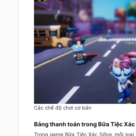
Các chế độ chơi cơ bản
Bảng thanh toán trong Bữa Tiệc Xác
Trong game Bữa Tiệc Xác Sống, mỗi loại t