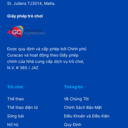
St. Julians TJ3014, Malta.
Giấy phép trò chơi
Được quy định và cấp phép bởi Chính phủ
Curacao và hoạt động theo Giấy phép
chính của Nhà cung cấp dịch vụ trò chơi,
N.V. # 365 / JAZ
Trò chơi
Thông tin
Thể thao
Về Chúng Tôi
Thể thao điện tử
Chính Sách Bảo Mật
Sòng bài
Điều Khoản và Điều Kiện
Nổ hũ
Quy Định