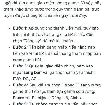
ngỡ khi làm quen giao diện phòng game. Vì vậy, hãy
tham khảo từng bước trong quy trình đánh bài trực
tuyến được chúng tôi chia sẻ ngay dưới đây:
Bước 1
: Áp dụng cho thành viên mới, truy cập
link chính thức vào trang chủ BK8, tiếp đến
chọn “Đăng ký” để mở tài khoản.
Bước 2
: Tân binh đăng nhập, tiến hàng nạp
tiền vào ví tại BK8 để sẵn sàng thâm nhập bàn
cược game bài.
Bước 3
: Quay lại giao diện chính, bấm vào
mục “
sòng bài
” và lựa chọn sảnh yêu thích:
EVO, DG, AG…
Bước 4
: Sau khi lựa chọn 1 trong 11 sảnh cược,
game thủ tiếp tục bấm tựa game sở trường:
Baccarat, Blackjack, Rồng Hổ, Sicbo…
Bước 5
: Tại phòng cược trực tuyến, hãy chọn