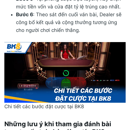
mức tiền vốn và cửa đặt tỷ lệ trúng cao nhất.
Bước 6
: Theo sát đến cuối ván bài, Dealer sẽ
công bố kết quả và cộng thưởng tương ứng
cho người chơi chiến thắng.
Chi tiết các bước đặt cược tại BK8
Những lưu ý khi tham gia đánh bài