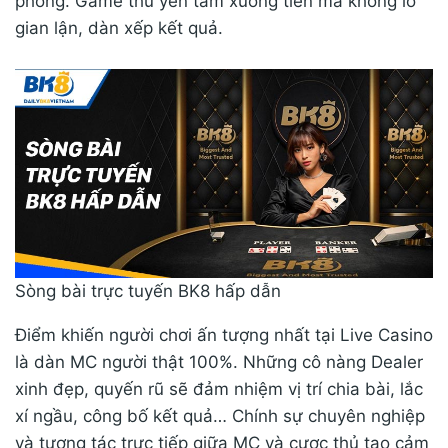
phòng. Game thủ yên tâm xuống tiền mà không lo
gian lận, dàn xếp kết quả.
Sòng bài trực tuyến BK8 hấp dẫn
Điểm khiến người chơi ấn tượng nhất tại Live Casino
là dàn MC người thật 100%. Những cô nàng Dealer
xinh đẹp, quyến rũ sẽ đảm nhiệm vị trí chia bài, lắc
xí ngầu, công bố kết quả… Chính sự chuyên nghiệp
và tương tác trực tiếp giữa MC và cược thủ tạo cảm