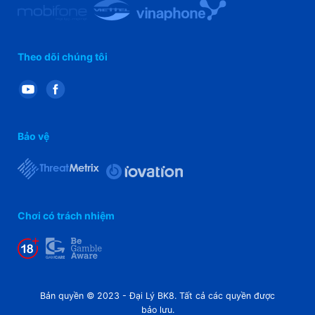
Theo dõi chúng tôi
Bảo vệ
Chơi có trách nhiệm
Bản quyền © 2023 - Đại Lý BK8. Tất cả các quyền được
bảo lưu.