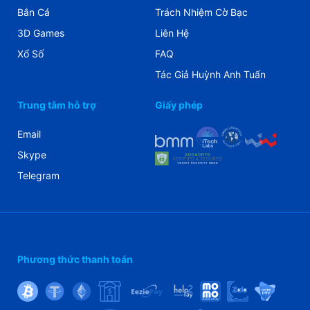
Bắn Cá
Trách Nhiệm Cờ Bạc
3D Games
Liên Hệ
Xổ Số
FAQ
Tác Giả Huỳnh Anh Tuấn
Trung tâm hỗ trợ
Giấy phép
Email
Skype
Telegram
Phương thức thanh toán