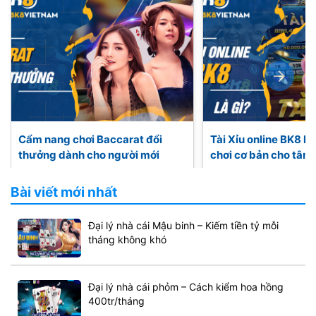
Cẩm nang chơi Baccarat đổi
Tài Xỉu online BK8 là
thưởng dành cho người mới
chơi cơ bản cho tân 
Bài viết mới nhất
Đại lý nhà cái Mậu binh – Kiếm tiền tỷ mỗi
tháng không khó
Đại lý nhà cái phỏm – Cách kiểm hoa hồng
400tr/tháng