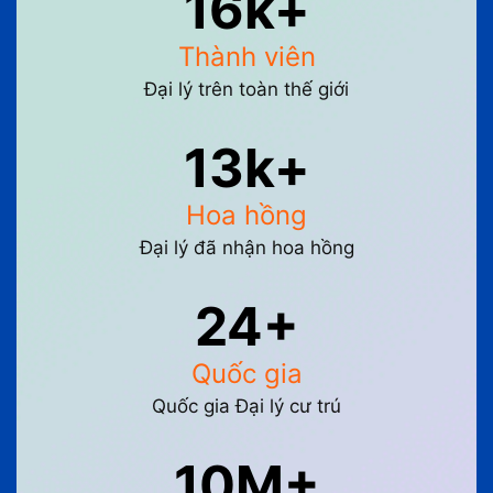
16k+
Thành viên
Đại lý trên toàn thế giới
13k+
Hoa hồng
Đại lý đã nhận hoa hồng
24+
Quốc gia
Quốc gia Đại lý cư trú
10M+