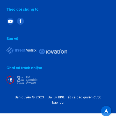
Theo dõi chúng tôi
Bảo vệ
Chơi có trách nhiệm
Bản quyền © 2023 - Đại Lý BK8. Tất cả các quyền được
bảo lưu.
➤