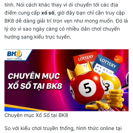
tính. Nói cách khác thay vì di chuyển tới các địa
điểm cung cấp
xổ số
, giờ đây bạn chỉ cần truy cập
BK8 dễ dàng giải trí trọn vẹn như mong muốn. Đó là
lý do vì sao ngày càng có nhiều dân chơi chuyển
hướng sang kiểu trực tuyến.
Chuyên mục Xổ Số tại BK8
So với kiểu chơi truyền thống, hình thức online tại