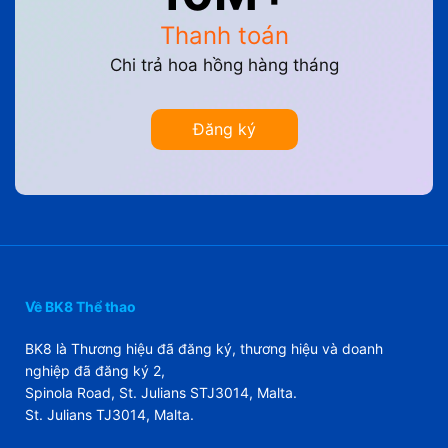
Thanh toán
Chi trả hoa hồng hàng tháng
Đăng ký
Về BK8 Thể thao
BK8 là Thương hiệu đã đăng ký, thương hiệu và doanh
nghiệp đã đăng ký 2,
Spinola Road, St. Julians STJ3014, Malta.
St. Julians TJ3014, Malta.