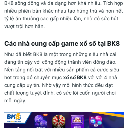
BK8 sống động và đa dạng hơn khá nhiều. Tích hợp
nhiều phiên bản khác nhau tạo hứng thú và hơn hết
tỷ lệ ăn thưởng cao gấp nhiều lần, nhờ đó sức hút
vượt trội hơn hẳn.
Các nhà cung cấp game xổ số tại BK8
Như đã biết BK8 là một trong những siêu nhà cái
đáng tin cậy với cộng động thành viên đông đảo.
Nền tảng nổi bật với nhiều sản phẩm cá cược siêu
hot trong đó chuyên mục
xổ số BK8
với với 4 nhà
cung cấp uy tín. Nhờ vậy mỗi hình thức đều đạt
chất lượng tuyệt đỉnh, có sức lôi cuốn người chơi
mỗi ngày.