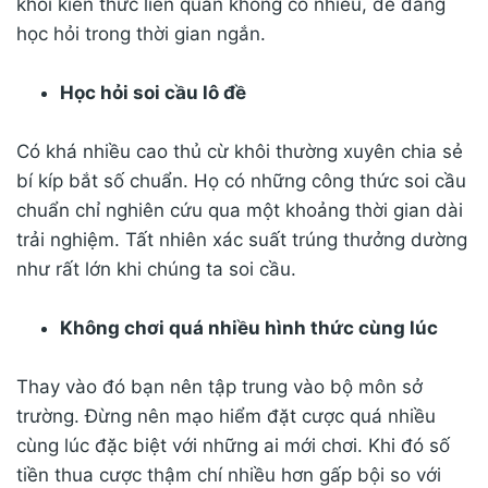
khối kiến thức liên quan không có nhiều, dễ dàng
học hỏi trong thời gian ngắn.
Học hỏi soi cầu lô đề
Có khá nhiều cao thủ cừ khôi thường xuyên chia sẻ
bí kíp bắt số chuẩn. Họ có những công thức soi cầu
chuẩn chỉ nghiên cứu qua một khoảng thời gian dài
trải nghiệm. Tất nhiên xác suất trúng thưởng dường
như rất lớn khi chúng ta soi cầu.
Không chơi quá nhiều hình thức cùng lúc
Thay vào đó bạn nên tập trung vào bộ môn sở
trường. Đừng nên mạo hiểm đặt cược quá nhiều
cùng lúc đặc biệt với những ai mới chơi. Khi đó số
tiền thua cược thậm chí nhiều hơn gấp bội so với