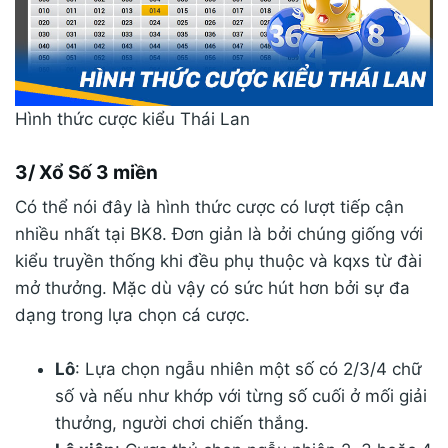
Hình thức cược kiểu Thái Lan
3/ Xổ Số 3 miền
Có thể nói đây là hình thức cược có lượt tiếp cận
nhiều nhất tại BK8. Đơn giản là bởi chúng giống với
kiểu truyền thống khi đều phụ thuộc và kqxs từ đài
mở thưởng. Mặc dù vậy có sức hút hơn bởi sự đa
dạng trong lựa chọn cá cược.
Lô
: Lựa chọn ngẫu nhiên một số có 2/3/4 chữ
số và nếu như khớp với từng số cuối ở mối giải
thưởng, người chơi chiến thắng.