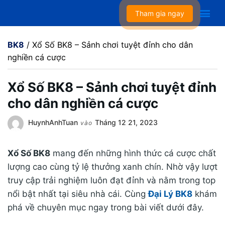
Nhảy
Tìm
Tham gia ngay
đến
kiếm
nội
cho:
BK8
/
Xổ Số BK8 – Sảnh chơi tuyệt đỉnh cho dân
dung
nghiền cá cược
Xổ Số BK8 – Sảnh chơi tuyệt đỉnh
cho dân nghiền cá cược
HuynhAnhTuan
Tháng 12 21, 2023
vào
Xổ Số BK8
mang đến những hình thức cá cược chất
lượng cao cùng tỷ lệ thưởng xanh chín. Nhờ vậy lượt
truy cập trải nghiệm luôn đạt đỉnh và nằm trong top
nổi bật nhất tại siêu nhà cái. Cùng
Đại Lý BK8
khám
phá về chuyên mục ngay trong bài viết dưới đây.