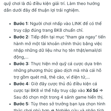
quỹ chơi là đủ điều kiện giải trí. Làm theo hướng
dẫn dưới đây để thuận lợi trải nghiệm.
Bước 1
: Người chơi nhấp vào LINK để có thể
truy cập đúng trang BK8 chuẩn chỉ.
Bước 2
: Tiếp đến tại mục “tham gia ngay” tiến
hành mở một tài khoản chính thức bằng việc
nhập những dữ liệu như họ tên thật/email/di
động,…
Bước 3
: Thực hiện mở quỹ cá cược dựa trên
những phương thức giao dịch mà nhà cái hỗ
trợ gồm quét mã, thẻ cào, ví điện tử,…
Bước 4
: Giờ đây cược thủ đủ điều kiện cá
cược tại BK8 vì thế hãy truy cập vào
Xổ Số
=>
Sau đó chọn một trong 4 sảnh game hiển thị.
Bước 5
: Tùy theo sở trưởng bạn lựa chọn hình
thức chơi phù hợp => Nghiên cứu và phân tích