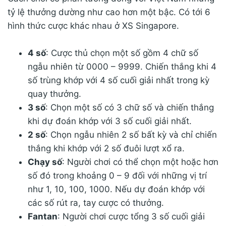
tỷ lệ thưởng dường như cao hơn một bậc. Có tới 6
hình thức cược khác nhau ở XS Singapore.
4 số
: Cược thủ chọn một số gồm 4 chữ số
ngẫu nhiên từ 0000 – 9999. Chiến thắng khi 4
số trùng khớp với 4 số cuối giải nhất trong kỳ
quay thưởng.
3 số
: Chọn một số có 3 chữ số và chiến thắng
khi dự đoán khớp với 3 số cuối giải nhất.
2 số
: Chọn ngẫu nhiên 2 số bất kỳ và chỉ chiến
thắng khi khớp với 2 số đuôi lượt xổ ra.
Chạy số
: Người chơi có thể chọn một hoặc hơn
số đó trong khoảng 0 – 9 đối với những vị trí
như 1, 10, 100, 1000. Nếu dự đoán khớp với
các số rút ra, tay cược có thưởng.
Fantan
: Người chơi cược tổng 3 số cuối giải