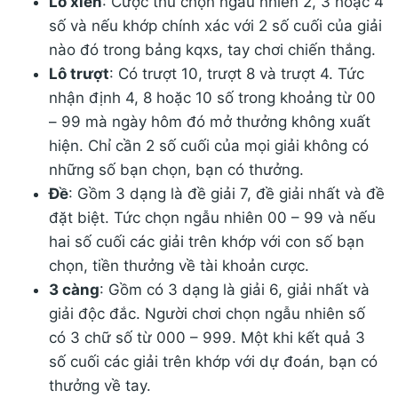
Lô xiên
: Cược thủ chọn ngẫu nhiên 2, 3 hoặc 4
số và nếu khớp chính xác với 2 số cuối của giải
nào đó trong bảng kqxs, tay chơi chiến thắng.
Lô trượt
: Có trượt 10, trượt 8 và trượt 4. Tức
nhận định 4, 8 hoặc 10 số trong khoảng từ 00
– 99 mà ngày hôm đó mở thưởng không xuất
hiện. Chỉ cần 2 số cuối của mọi giải không có
những số bạn chọn, bạn có thưởng.
Đề
: Gồm 3 dạng là đề giải 7, đề giải nhất và đề
đặt biệt. Tức chọn ngẫu nhiên 00 – 99 và nếu
hai số cuối các giải trên khớp với con số bạn
chọn, tiền thưởng về tài khoản cược.
3 càng
: Gồm có 3 dạng là giải 6, giải nhất và
giải độc đắc. Người chơi chọn ngẫu nhiên số
có 3 chữ số từ 000 – 999. Một khi kết quả 3
số cuối các giải trên khớp với dự đoán, bạn có
thưởng về tay.