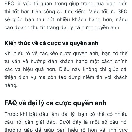
SEO là yếu tố quan trọng giúp trang của bạn hiển
thị tốt hơn trên công cụ tìm kiếm. Việc tối ưu SEO
sẽ giúp bạn thu hút nhiều khách hàng hơn, nâng
cao doanh thu từ trang đại lý cá cược quyền anh.
Kiến thức về cá cược và quyền anh
Khi hiểu rõ về các kèo cược quyền anh, bạn có thể
tư vấn và hướng dẫn khách hàng một cách chính
xác và hiệu quả hơn. Điều này không chỉ giúp cải
thiện dịch vụ mà còn tạo dựng niềm tin với khách
hàng.
FAQ về đại lý cá cược quyền anh
Trước khi bắt đầu làm đại lý, bạn có thể có nhiều
câu hỏi cần giải đáp. Dưới đây là một số câu hỏi
thường gặp để giúp bạn hiểu rõ hơn về lĩnh vực