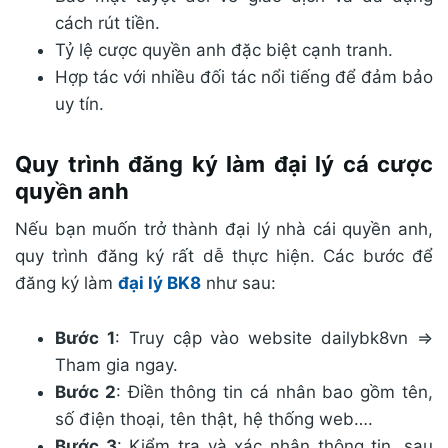
cách rút tiền.
Tỷ lệ cược quyền anh đặc biệt cạnh tranh.
Hợp tác với nhiều đối tác nổi tiếng để đảm bảo
uy tín.
Quy trình đăng ký làm đại lý cá cược
quyền anh
Nếu bạn muốn trở thành đại lý nhà cái quyền anh,
quy trình đăng ký rất dễ thực hiện. Các bước để
đăng ký làm
đại lý BK8
như sau:
Bước 1
: Truy cập vào website dailybk8vn =>
Tham gia ngay.
Bước 2
: Điền thông tin cá nhân bao gồm tên,
số điện thoại, tên thật, hệ thống web….
Bước 3
: Kiểm tra và xác nhận thông tin, sau