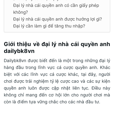
Đại lý nhà cái quyền anh có cần giấy phép
không?
Đại lý nhà cái quyền anh được hưởng lợi gì?
Đại lý cần làm gì để tăng thu nhập?
Giới thiệu về đại lý nhà cái quyền anh
dailybk8vn
Dailybk8vn được biết đến là một trong những đại lý
hàng đầu trong lĩnh vực cá cược quyền anh. Khác
biệt với các lĩnh vực cá cược khác, tại đây, người
chơi được trải nghiệm tỷ lệ cược cao và các sự kiện
quyền anh luôn được cập nhật liên tục. Điều này
không chỉ mang đến cơ hội lớn cho người chơi mà
còn là điểm tựa vững chắc cho các nhà đầu tư.