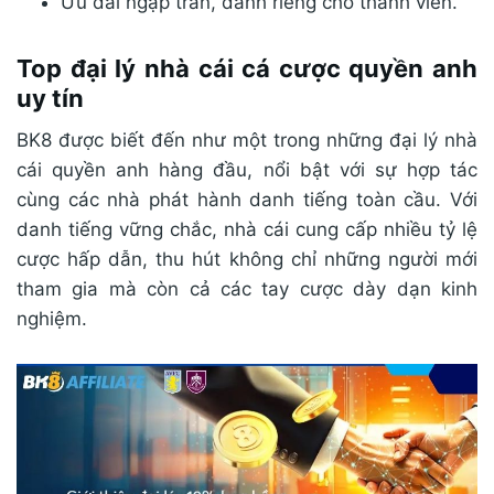
Ưu đãi ngập tràn, dành riêng cho thành viên.
Top đại lý nhà cái cá cược quyền anh
uy tín
BK8 được biết đến như một trong những đại lý nhà
cái quyền anh hàng đầu, nổi bật với sự hợp tác
cùng các nhà phát hành danh tiếng toàn cầu. Với
danh tiếng vững chắc, nhà cái cung cấp nhiều tỷ lệ
cược hấp dẫn, thu hút không chỉ những người mới
tham gia mà còn cả các tay cược dày dạn kinh
nghiệm.