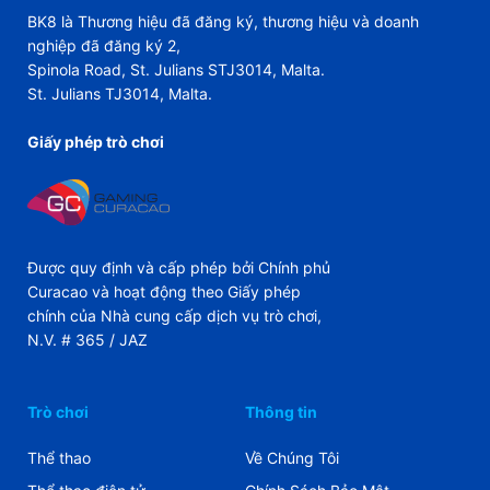
BK8 là Thương hiệu đã đăng ký, thương hiệu và doanh
nghiệp đã đăng ký 2,
Spinola Road, St. Julians STJ3014, Malta.
St. Julians TJ3014, Malta.
Giấy phép trò chơi
Được quy định và cấp phép bởi Chính phủ
Curacao và hoạt động theo Giấy phép
chính của Nhà cung cấp dịch vụ trò chơi,
N.V. # 365 / JAZ
Trò chơi
Thông tin
Thể thao
Về Chúng Tôi