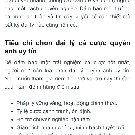
giải quyết nhanh chóng các vấn đề và hỗ trợ người
chơi một cách chuyên nghiệp. Đảm bảo môi trường
cá cược an toàn và tin cậy là yếu tố cần thiết mà
bất kỳ đại lý nào cũng nên có.
Tiêu chí chọn đại lý cá cược quyền
anh uy tín
Để đảm bảo một trải nghiệm cá cược tốt nhất,
người chơi cần lựa chọn đại lý quyền anh uy tín.
Nếu muốn tham gia kiếm tiền với vai trò này thì cần
quan tâm đến những điểm sau:
Pháp lý vững vàng, hoạt động chính thức.
Tỷ lệ cược cạnh tranh, ổn định.
Hỗ trợ chuyên nghiệp, tận tâm.
Giao dịch nhanh chóng, minh bạch tuyệt đối.