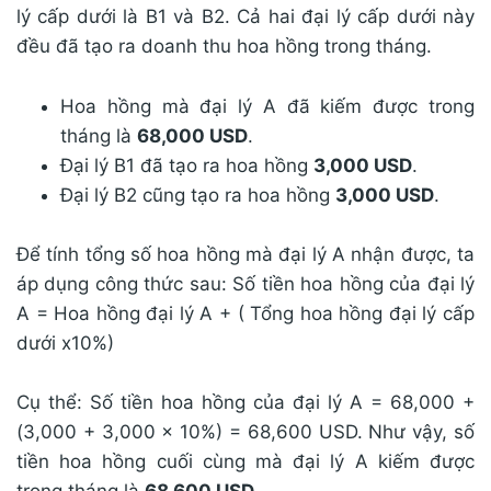
lý cấp dưới là B1 và B2. Cả hai đại lý cấp dưới này
đều đã tạo ra doanh thu hoa hồng trong tháng.
Hoa hồng mà đại lý A đã kiếm được trong
tháng là
68,000 USD
.
Đại lý B1 đã tạo ra hoa hồng
3,000 USD
.
Đại lý B2 cũng tạo ra hoa hồng
3,000 USD
.
Để tính tổng số hoa hồng mà đại lý A nhận được, ta
áp dụng công thức sau: Số tiền hoa hồng của đại lý
A = Hoa hồng đại lý A + ( Tổng hoa hồng đại lý cấp
dưới x10%)
Cụ thể: Số tiền hoa hồng của đại lý A = 68,000 +
(3,000 + 3,000 × 10%) = 68,600 USD. Như vậy, số
tiền hoa hồng cuối cùng mà đại lý A kiếm được
trong tháng là
68,600 USD
.