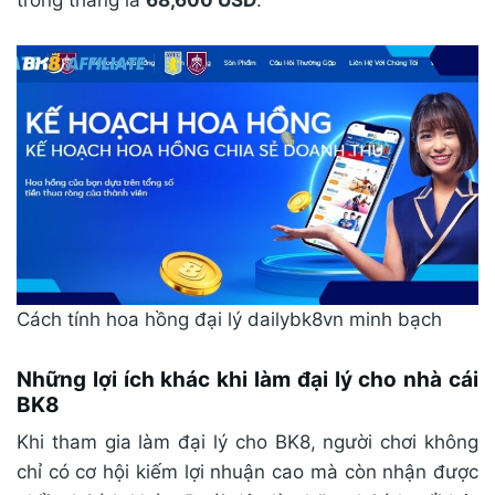
Cách tính hoa hồng đại lý dailybk8vn minh bạch
Những lợi ích khác khi làm đại lý cho nhà cái
BK8
Khi tham gia làm đại lý cho BK8, người chơi không
chỉ có cơ hội kiếm lợi nhuận cao mà còn nhận được