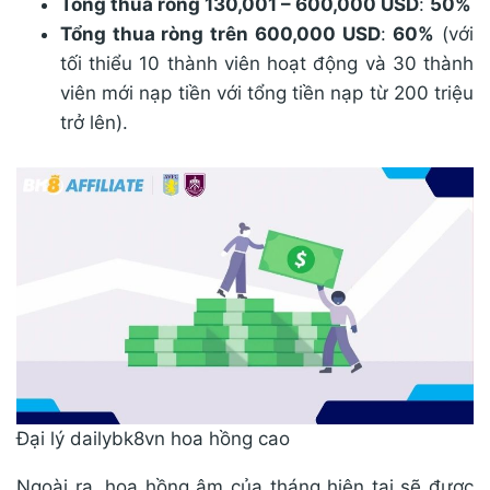
Tổng thua ròng 130,001 – 600,000 USD
:
50%
Tổng thua ròng trên 600,000 USD
:
60%
(với
tối thiểu 10 thành viên hoạt động và 30 thành
viên mới nạp tiền với tổng tiền nạp từ 200 triệu
trở lên).
Đại lý dailybk8vn hoa hồng cao
Ngoài ra, hoa hồng âm của tháng hiện tại sẽ được