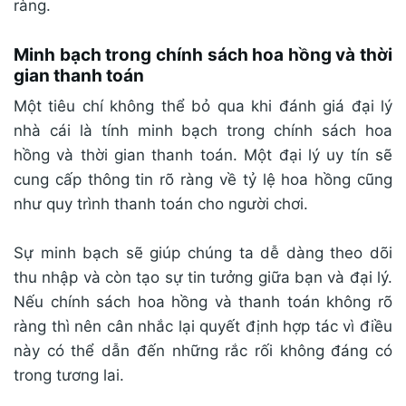
ràng.
Minh bạch trong chính sách hoa hồng và thời
gian thanh toán
Một tiêu chí không thể bỏ qua khi đánh giá đại lý
nhà cái là tính minh bạch trong chính sách hoa
hồng và thời gian thanh toán. Một đại lý uy tín sẽ
cung cấp thông tin rõ ràng về tỷ lệ hoa hồng cũng
như quy trình thanh toán cho người chơi.
Sự minh bạch sẽ giúp chúng ta dễ dàng theo dõi
thu nhập và còn tạo sự tin tưởng giữa bạn và đại lý.
Nếu chính sách hoa hồng và thanh toán không rõ
ràng thì nên cân nhắc lại quyết định hợp tác vì điều
này có thể dẫn đến những rắc rối không đáng có
trong tương lai.