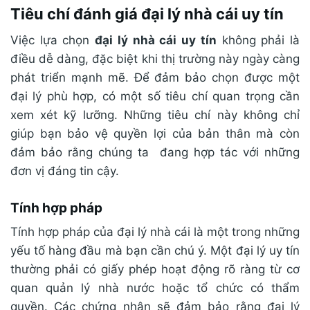
Tiêu chí đánh giá đại lý nhà cái uy tín
Việc lựa chọn
đại lý nhà cái uy tín
không phải là
điều dễ dàng, đặc biệt khi thị trường này ngày càng
phát triển mạnh mẽ. Để đảm bảo chọn được một
đại lý phù hợp, có một số tiêu chí quan trọng cần
xem xét kỹ lưỡng. Những tiêu chí này không chỉ
giúp bạn bảo vệ quyền lợi của bản thân mà còn
đảm bảo rằng chúng ta đang hợp tác với những
đơn vị đáng tin cậy.
Tính hợp pháp
Tính hợp pháp của đại lý nhà cái là một trong những
yếu tố hàng đầu mà bạn cần chú ý. Một đại lý uy tín
thường phải có giấy phép hoạt động rõ ràng từ cơ
quan quản lý nhà nước hoặc tổ chức có thẩm
quyền. Các chứng nhận sẽ đảm bảo rằng đại lý