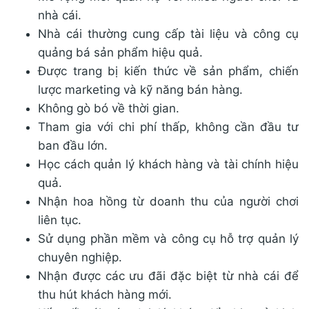
nhà cái.
Nhà cái thường cung cấp tài liệu và công cụ
quảng bá sản phẩm hiệu quả.
Được trang bị kiến thức về sản phẩm, chiến
lược marketing và kỹ năng bán hàng.
Không gò bó về thời gian.
Tham gia với chi phí thấp, không cần đầu tư
ban đầu lớn.
Học cách quản lý khách hàng và tài chính hiệu
quả.
Nhận hoa hồng từ doanh thu của người chơi
liên tục.
Sử dụng phần mềm và công cụ hỗ trợ quản lý
chuyên nghiệp.
Nhận được các ưu đãi đặc biệt từ nhà cái để
thu hút khách hàng mới.