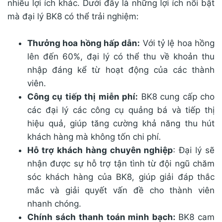
nhiều lợi ích khác. Dưới đây là những lợi ích nổi bật
mà đại lý BK8 có thể trải nghiệm:
Thưởng hoa hồng hấp dẫn:
Với tỷ lệ hoa hồng
lên đến 60%, đại lý có thể thu về khoản thu
nhập đáng kể từ hoạt động của các thành
viên.
Công cụ tiếp thị miễn phí:
BK8 cung cấp cho
các đại lý các công cụ quảng bá và tiếp thị
hiệu quả, giúp tăng cường khả năng thu hút
khách hàng mà không tốn chi phí.
Hỗ trợ khách hàng chuyên nghiệp
: Đại lý sẽ
nhận được sự hỗ trợ tận tình từ đội ngũ chăm
sóc khách hàng của BK8, giúp giải đáp thắc
mắc và giải quyết vấn đề cho thành viên
nhanh chóng.
Chính sách thanh toán minh bạch:
BK8 cam