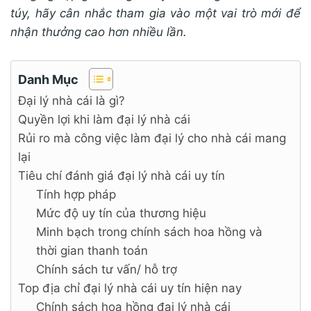
túy, hãy cân nhắc tham gia vào một vai trò mới để
nhận thưởng cao hơn nhiều lần.
Danh Mục
Đại lý nhà cái là gì?
Quyền lợi khi làm đại lý nhà cái
Rủi ro mà công việc làm đại lý cho nhà cái mang
lại
Tiêu chí đánh giá đại lý nhà cái uy tín
Tính hợp pháp
Mức độ uy tín của thương hiệu
Minh bạch trong chính sách hoa hồng và
thời gian thanh toán
Chính sách tư vấn/ hỗ trợ
Top địa chỉ đại lý nhà cái uy tín hiện nay
Chính sách hoa hồng đại lý nhà cái