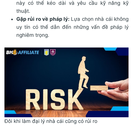
này có thể kéo dài và yêu cầu kỹ năng kỹ
thuật.
Gặp rủi ro về pháp lý:
Lựa chọn nhà cái không
uy tín có thể dẫn đến những vấn đề pháp lý
nghiêm trọng.
Đôi khi làm đại lý nhà cái cũng có rủi ro