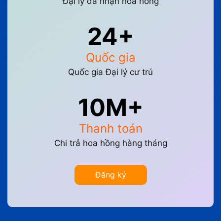
Đại lý đã nhận hoa hồng
24+
Quốc gia
Quốc gia Đại lý cư trú
10M+
Thanh toán
Chi trả hoa hồng hàng tháng
Đăng ký