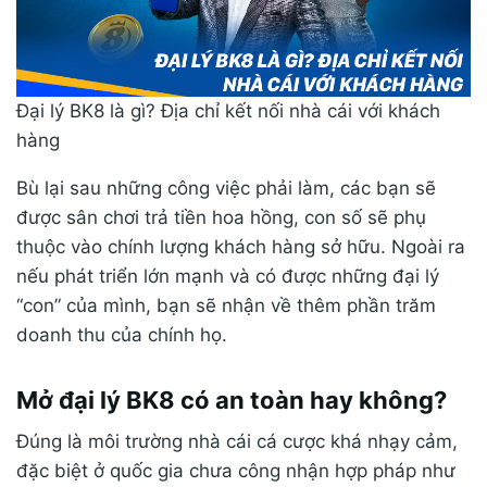
Đại lý BK8 là gì? Địa chỉ kết nối nhà cái với khách
hàng
Bù lại sau những công việc phải làm, các bạn sẽ
được sân chơi trả tiền hoa hồng, con số sẽ phụ
thuộc vào chính lượng khách hàng sở hữu. Ngoài ra
nếu phát triển lớn mạnh và có được những đại lý
“con” của mình, bạn sẽ nhận về thêm phần trăm
doanh thu của chính họ.
Mở đại lý BK8 có an toàn hay không?
Đúng là môi trường nhà cái cá cược khá nhạy cảm,
đặc biệt ở quốc gia chưa công nhận hợp pháp như