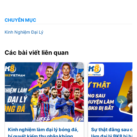
CHUYÊN MỤC
Kinh Nghiệm Đại Lý
Các bài viết liên quan
Kinh nghiệm làm đại lý bóng đá,
Sự thật đằng sau câ
bí quyết kiếm thu nhập khủng
làm đại lý BK8 bị bắt