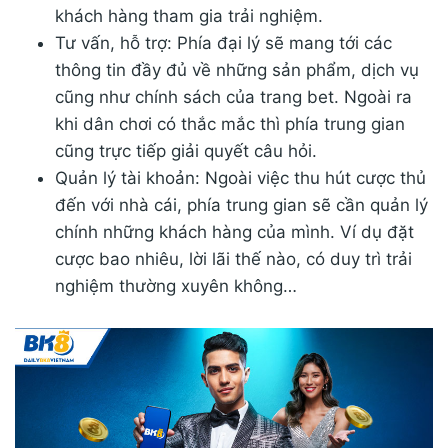
khách hàng tham gia trải nghiệm.
Tư vấn, hỗ trợ: Phía đại lý sẽ mang tới các
thông tin đầy đủ về những sản phẩm, dịch vụ
cũng như chính sách của trang bet. Ngoài ra
khi dân chơi có thắc mắc thì phía trung gian
cũng trực tiếp giải quyết câu hỏi.
Quản lý tài khoản: Ngoài việc thu hút cược thủ
đến với nhà cái, phía trung gian sẽ cần quản lý
chính những khách hàng của mình. Ví dụ đặt
cược bao nhiêu, lời lãi thế nào, có duy trì trải
nghiệm thường xuyên không…