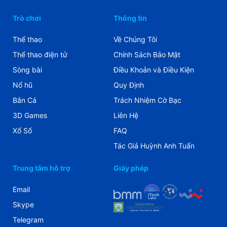
Trò chơi
Thông tin
Thể thao
Về Chúng Tôi
Thể thao điện tử
Chính Sách Bảo Mật
Sòng bài
Điều Khoản và Điều Kiện
Nổ hũ
Quy Định
Bắn Cá
Trách Nhiệm Cờ Bạc
3D Games
Liên Hệ
Xổ Số
FAQ
Tác Giả Huỳnh Anh Tuấn
Trung tâm hỗ trợ
Giấy phép
Email
Skype
Telegram