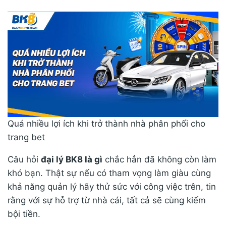
Quá nhiều lợi ích khi trở thành nhà phân phối cho
trang bet
Câu hỏi
đại lý BK8 là gì
chắc hẳn đã không còn làm
khó bạn. Thật sự nếu có tham vọng làm giàu cùng
khả năng quản lý hãy thử sức với công việc trên, tin
rằng với sự hỗ trợ từ nhà cái, tất cả sẽ cùng kiếm
bội tiền.