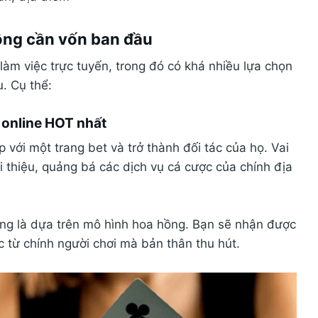
hông cần vốn ban đầu
 làm việc trực tuyến, trong đó có khá nhiều lựa chọn
. Cụ thể:
n online HOT nhất
ợp với một trang bet và trở thành đối tác của họ. Vai
ới thiệu, quảng bá các dịch vụ cá cược của chính địa
ờng là dựa trên mô hình hoa hồng. Bạn sẽ nhận được
 từ chính người chơi mà bản thân thu hút.