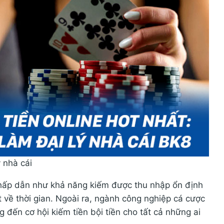
 nhà cái
m hấp dẫn như khả năng kiếm được thu nhập ổn định
t về thời gian. Ngoài ra, ngành công nghiệp cá cược
đến cơ hội kiếm tiền bội tiền cho tất cả những ai