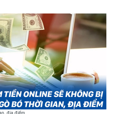
ian, địa điểm