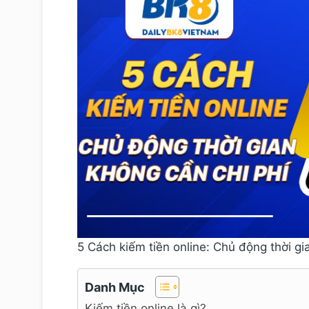
5 Cách kiếm tiền online: Chủ động thời gi
Danh Mục
Kiếm tiền online là gì?