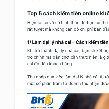
Top 5 cách kiếm tiền online k
Hiện tại có vô số hình thức để bạn có thể
rất tuyệt mà không cần bỏ chi phí ban đầu
1/ Làm đại lý nhà cái – Cách kiếm tiề
Khi trở thành đại lý nhà cái, bạn sẽ kết h
trò chính mà dân chơi cần thực hiện là gi
chỉ đó đến khách hàng.
Thu nhập qua việc làm đại lý nhà cái thư
một số phần trăm từ doanh thu nhận được