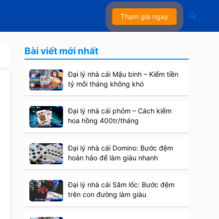
Tham gia ngay
Bài viết mới nhất
Đại lý nhà cái Mậu binh – Kiếm tiền
tỷ mỗi tháng không khó
Đại lý nhà cái phỏm – Cách kiểm
hoa hồng 400tr/tháng
Đại lý nhà cái Domino: Bước đệm
hoàn hảo để làm giàu nhanh
Đại lý nhà cái Sâm lốc: Bước đệm
trên con đường làm giàu