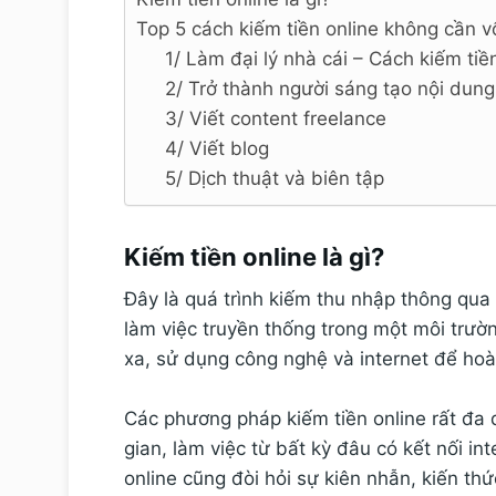
Top 5 cách kiếm tiền online không cần 
1/ Làm đại lý nhà cái – Cách kiếm ti
2/ Trở thành người sáng tạo nội dung
3/ Viết content freelance
4/ Viết blog
5/ Dịch thuật và biên tập
Kiếm tiền online là gì?
Đây là quá trình kiếm thu nhập thông qua 
làm việc truyền thống trong một môi trườn
xa, sử dụng công nghệ và internet để ho
Các phương pháp kiếm tiền online rất đa d
gian, làm việc từ bất kỳ đâu có kết nối in
online cũng đòi hỏi sự kiên nhẫn, kiến th