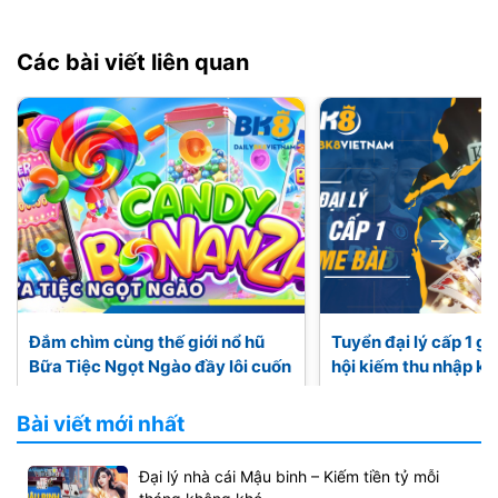
Các bài viết liên quan
Đắm chìm cùng thế giới nổ hũ
Tuyển đại lý cấp 1 g
Bữa Tiệc Ngọt Ngào đầy lôi cuốn
hội kiếm thu nhập k
Bài viết mới nhất
Đại lý nhà cái Mậu binh – Kiếm tiền tỷ mỗi