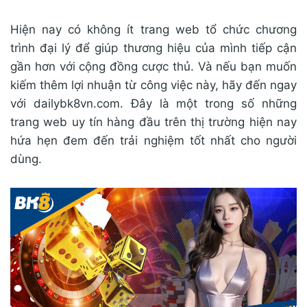
Hiện nay có không ít trang web tổ chức chương
trình đại lý để giúp thương hiệu của mình tiếp cận
gần hơn với cộng đồng cược thủ. Và nếu bạn muốn
kiếm thêm lợi nhuận từ công việc này, hãy đến ngay
với dailybk8vn.com. Đây là một trong số những
trang web uy tín hàng đầu trên thị trường hiện nay
hứa hẹn đem đến trải nghiệm tốt nhất cho người
dùng.