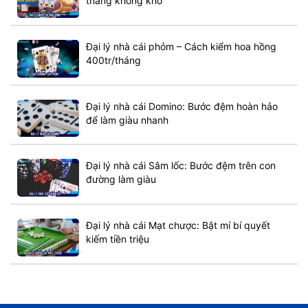
tháng không khó
Đại lý nhà cái phỏm – Cách kiểm hoa hồng
400tr/tháng
Đại lý nhà cái Domino: Bước đệm hoàn hảo
để làm giàu nhanh
Đại lý nhà cái Sâm lốc: Bước đệm trên con
đường làm giàu
Đại lý nhà cái Mạt chược: Bật mí bí quyết
kiếm tiền triệu