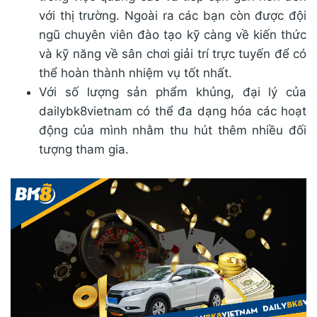
với thị trường. Ngoài ra các bạn còn được đội
ngũ chuyên viên đào tạo kỹ càng về kiến thức
và kỹ năng về sân chơi giải trí trực tuyến để có
thể hoàn thành nhiệm vụ tốt nhất.
Với số lượng sản phẩm khủng, đại lý của
dailybk8vietnam có thể đa dạng hóa các hoạt
động của mình nhằm thu hút thêm nhiều đối
tượng tham gia.