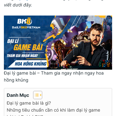
viết dưới đây.
Đại lý game bài – Tham gia ngay nhận ngay hoa
hồng khủng
Danh Mục
Đại lý game bài là gì?
Những tiêu chuẩn cần có khi làm đại lý game